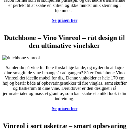
facon formet som et skulpturelt puslespil, og det lækre træmateriale
er perfekt til at skabe en stilren og ikke mindst unik stemning i
hjemmet.
Se prisen her
Dutchbone – Vino Vinreol – råt design til
den ultimative vinelsker
Samler du på vine fra flere forskellige lande, og nyder du at lagre
dine smagfulde vine i mange år ad gangen? Så er Dutchbone Vino
Vinreol det ideelle møbel for dig. Denne vinholder er hele 170 cm
høj og består både af opbevaringsrækker til fire vinglas, samt skuffer
og flaskerum til dine vine. Derudover er den designet i rå
jernmaterialer og massivt grantræ, som kan skabe et antikt look i din
indretning.
Se prisen her
Vinreol i sort asketræ – smart opbevaring