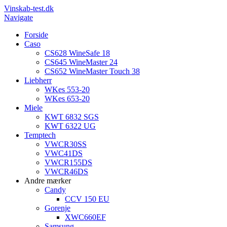
Vinskab-test.dk
Navigate
Forside
Caso
CS628 WineSafe 18
CS645 WineMaster 24
CS652 WineMaster Touch 38
Liebherr
WKes 553-20
WKes 653-20
Miele
KWT 6832 SGS
KWT 6322 UG
Temptech
VWCR30SS
VWC41DS
VWCR155DS
VWCR46DS
Andre mærker
Candy
CCV 150 EU
Gorenje
XWC660EF
Samsung