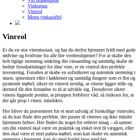
Vin smagekasse
Vinkursus
Vinreol
Menu vinkaraffel
Vinreol
Er du en stor vinentusiast, og har du derfor hjemmet fyldt med gode
rødvine og hvidvine fra alle fire verdenshjørner? For at skabe den
helt rigtige stemning omkring din vinsamling og samtidig skabe de
bedste forudsætninger for dine vine, er en vinreol den perfekte
investering. Foruden at skabe en sofistikeret og autentisk stemning i
stuen, spisestuen eller i køkkenet og samtidig fungere som et flot og
pyntende møbel, sikrer en vinreol nemlig, at vinene ligger stille og
dermed får den fornødne ro til at udvikle sig. Derudover sikrer
vinens liggende positur, at proppen forbliver våd, så risikoen for, at
der går prop i vinen, mindskes.
Her bliver du præsenteret for et stort udvalg af forskellige vinreoler,
så du kan finde den perfekte, der passer til vinenes og ikke mindst
hjemmets behov. Her finder du noget for enhver smag – så uanset
om din vinreol skal være en praktisk og enkel reol til væggen, eller
den skal være et stort patina-møbel, som kan skabe en autentisk
stemning i hjemmet, kan du med fordel læse med her.