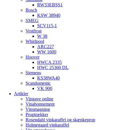
RW33EBSS1
Bosch
KSW 38940
SMEG
SCV115-1
Vestfrost
W 38
Whirlpool
ARC227
WW 1600
Hoover
HWCA 2335
HWC 25360 DL
Siemens
KS38WA40
Scandomestic
VK 900
Artikler
Vingave online
Vinabonnement
Vinsmagning
Proptrækker
Rosendahl vinkaraffel og skænkeprop
Holmegaard vinkaraffel