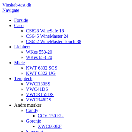
Vinskab-test.dk
Navigate
Forside
Caso
CS628 WineSafe 18
CS645 WineMaster 24
CS652 WineMaster Touch 38
Liebherr
WKes 553-20
WKes 653-20
Miele
KWT 6832 SGS
KWT 6322 UG
Temptech
VWCR30SS
VWC41DS
VWCR155DS
VWCR46DS
Andre mærker
Candy
CCV 150 EU
Gorenje
XWC660EF
Samsung