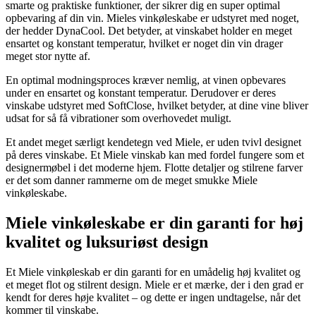
smarte og praktiske funktioner, der sikrer dig en super optimal
opbevaring af din vin. Mieles vinkøleskabe er udstyret med noget,
der hedder DynaCool. Det betyder, at vinskabet holder en meget
ensartet og konstant temperatur, hvilket er noget din vin drager
meget stor nytte af.
En optimal modningsproces kræver nemlig, at vinen opbevares
under en ensartet og konstant temperatur. Derudover er deres
vinskabe udstyret med SoftClose, hvilket betyder, at dine vine bliver
udsat for så få vibrationer som overhovedet muligt.
Et andet meget særligt kendetegn ved Miele, er uden tvivl designet
på deres vinskabe. Et Miele vinskab kan med fordel fungere som et
designermøbel i det moderne hjem. Flotte detaljer og stilrene farver
er det som danner rammerne om de meget smukke Miele
vinkøleskabe.
Miele vinkøleskabe er din garanti for høj
kvalitet og luksuriøst design
Et Miele vinkøleskab er din garanti for en umådelig høj kvalitet og
et meget flot og stilrent design. Miele er et mærke, der i den grad er
kendt for deres høje kvalitet – og dette er ingen undtagelse, når det
kommer til vinskabe.