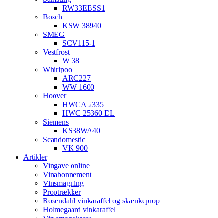
RW33EBSS1
Bosch
KSW 38940
SMEG
SCV115-1
Vestfrost
W 38
Whirlpool
ARC227
WW 1600
Hoover
HWCA 2335
HWC 25360 DL
Siemens
KS38WA40
Scandomestic
VK 900
Artikler
Vingave online
Vinabonnement
Vinsmagning
Proptrækker
Rosendahl vinkaraffel og skænkeprop
Holmegaard vinkaraffel