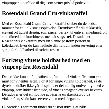
vinpropper – perfekte til dig, som sætter pris på gode vine.
Rosendahl Grand Cru-vinkaraffel
Med en Rosendahl Grand Cru-vinkaraffel skaber du de bedste
rammer for en unik smagsoplevelse. Derudover får du et klassisk,
elegant og tidløst design, som passer perfekt til enhver anledning, og
som tilmed kan kombineres med alt slags stel. Desuden er
Rosendahls vinkaraffel med sin slanke pasform perfekt til
køleskabet, hvor du kan nedkøle din hvidvin inden servering eller
sørge for holdbarhed til rødvinsresten.
Forlæng vinens holdbarhed med en
vinprop fra Rosendahl
Det er ikke kun en flot, stilren og funktionel vinkaraffel, som er et
must for vinentusiasten. For at forlænge vinens holdbarhed, så de
dyrebare dråber ikke går til spilde, er det nemlig nødvendigt med en
vinprop, som lukker ilten ude, så vinens smagsoplevelser bevares.
Derudover er det en god idé at påsætte en skænkeprop på
vinkaraflen, så du kan servere vinen med elegance.
I Rosendahls sortiment finder du et stort udvalg af både