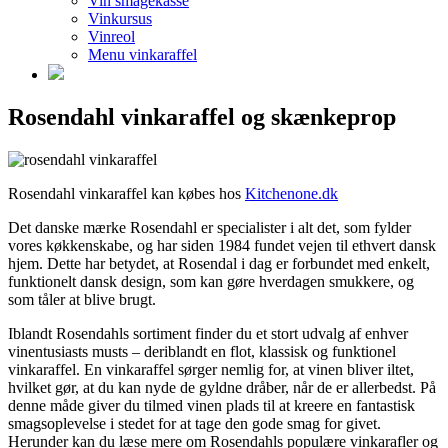
Vin smagekasse
Vinkursus
Vinreol
Menu vinkaraffel
Rosendahl vinkaraffel og skænkeprop
Rosendahl vinkaraffel kan købes hos
Kitchenone.dk
Det danske mærke Rosendahl er specialister i alt det, som fylder
vores køkkenskabe, og har siden 1984 fundet vejen til ethvert dansk
hjem. Dette har betydet, at Rosendal i dag er forbundet med enkelt,
funktionelt dansk design, som kan gøre hverdagen smukkere, og
som tåler at blive brugt.
Iblandt Rosendahls sortiment finder du et stort udvalg af enhver
vinentusiasts musts – deriblandt en flot, klassisk og funktionel
vinkaraffel. En vinkaraffel sørger nemlig for, at vinen bliver iltet,
hvilket gør, at du kan nyde de gyldne dråber, når de er allerbedst. På
denne måde giver du tilmed vinen plads til at kreere en fantastisk
smagsoplevelse i stedet for at tage den gode smag for givet.
Herunder kan du læse mere om Rosendahls populære vinkarafler og