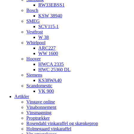
RW33EBSS1
Bosch
KSW 38940
SMEG
SCV115-1
Vestfrost
W 38
Whirlpool
ARC227
WW 1600
Hoover
HWCA 2335
HWC 25360 DL
Siemens
KS38WA40
Scandomestic
VK 900
Artikler
Vingave online
Vinabonnement
Vinsmagning
Proptrækker
Rosendahl vinkaraffel og skænkeprop
Holmegaard vinkaraffel