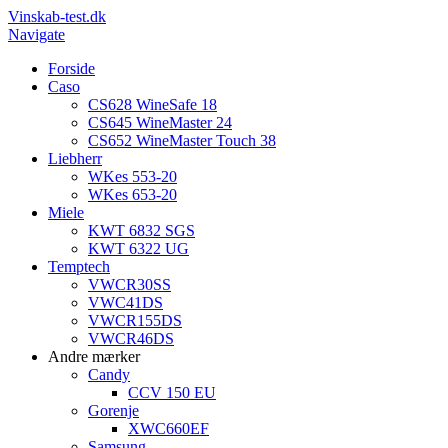
Vinskab-test.dk
Navigate
Forside
Caso
CS628 WineSafe 18
CS645 WineMaster 24
CS652 WineMaster Touch 38
Liebherr
WKes 553-20
WKes 653-20
Miele
KWT 6832 SGS
KWT 6322 UG
Temptech
VWCR30SS
VWC41DS
VWCR155DS
VWCR46DS
Andre mærker
Candy
CCV 150 EU
Gorenje
XWC660EF
Samsung