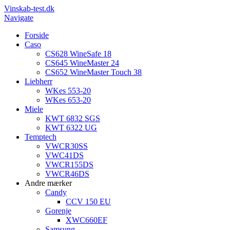
Vinskab-test.dk
Navigate
Forside
Caso
CS628 WineSafe 18
CS645 WineMaster 24
CS652 WineMaster Touch 38
Liebherr
WKes 553-20
WKes 653-20
Miele
KWT 6832 SGS
KWT 6322 UG
Temptech
VWCR30SS
VWC41DS
VWCR155DS
VWCR46DS
Andre mærker
Candy
CCV 150 EU
Gorenje
XWC660EF
Samsung