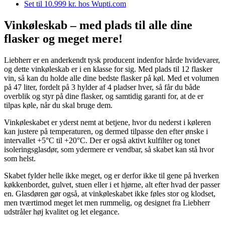
Set til 10.999 kr. hos Wupti.com
Vinkøleskab – med plads til alle dine
flasker og meget mere!
Liebherr er en anderkendt tysk producent indenfor hårde hvidevarer,
og dette vinkøleskab er i en klasse for sig. Med plads til 12 flasker
vin, så kan du holde alle dine bedste flasker på køl. Med et volumen
på 47 liter, fordelt på 3 hylder af 4 pladser hver, så får du både
overblik og styr på dine flasker, og samtidig garanti for, at de er
tilpas køle, når du skal bruge dem.
Vinkøleskabet er yderst nemt at betjene, hvor du nederst i køleren
kan justere på temperaturen, og dermed tilpasse den efter ønske i
intervallet +5°C til +20°C. Der er også aktivt kulfilter og tonet
isoleringsglasdør, som ydermere er vendbar, så skabet kan stå hvor
som helst.
Skabet fylder helle ikke meget, og er derfor ikke til gene på hverken
køkkenbordet, gulvet, stuen eller i et hjørne, alt efter hvad der passer
en. Glasdøren gør også, at vinkøleskabet ikke føles stor og klodset,
men tværtimod meget let men rummelig, og designet fra Liebherr
udstråler høj kvalitet og let elegance.