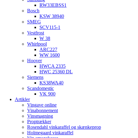
RW33EBSS1
Bosch
KSW 38940
SMEG
SCV115-1
Vestfrost
W 38
Whirlpool
ARC227
WW 1600
Hoover
HWCA 2335
HWC 25360 DL
Siemens
KS38WA40
Scandomestic
VK 900
Artikler
Vingave online
Vinabonnement
Vinsmagning
Proptrækker
Rosendahl vinkaraffel og skænkeprop
Holmegaard vinkaraffel